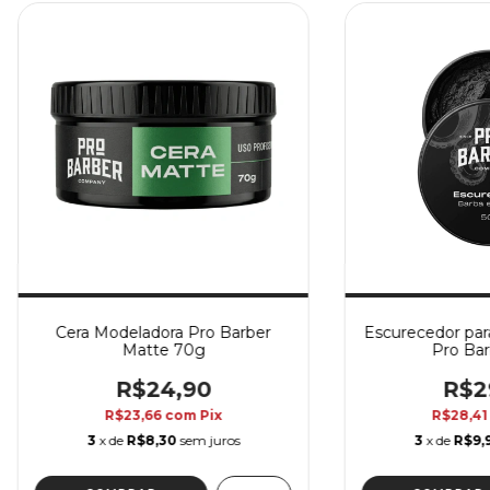
Cera Modeladora Pro Barber
Escurecedor par
Matte 70g
Pro Bar
R$24,90
R$2
R$23,66
com
Pix
R$28,4
3
x de
R$8,30
sem juros
3
x de
R$9,