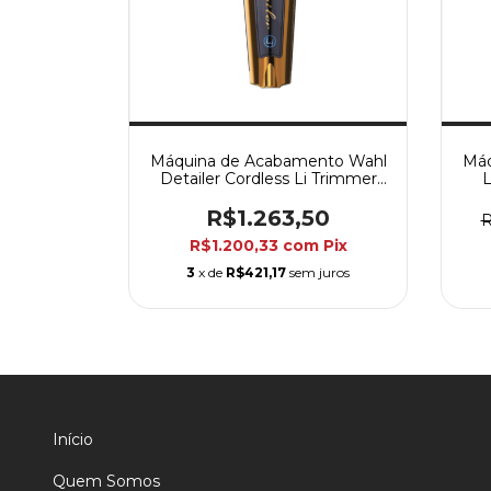
Máquina de Acabamento Wahl
Máq
Detailer Cordless Li Trimmer
L
Gold Bivolt
R$1.263,50
R
R$1.200,33
com
Pix
3
x de
R$421,17
sem juros
Início
Quem Somos