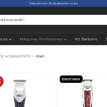
Todo site com 5% de desconto no pix
icos
Máquinas Profissionais
Kit Barbeiro
DE ACABAMENTO
>
Wahl
%
ESGOTADO
F