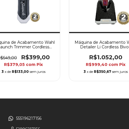
uina de Acabamento Wahl
Máquina de Acabamento 
aunch Trimmer Cordless
Detailer Li Cordless Bivo
Bivolt
R$399,00
R$1.052,00
$549,00
R$379,05
com
Pix
R$999,40
com
Pix
3
x de
R$133,00
sem juros
3
x de
R$350,67
sem juros
555196217156