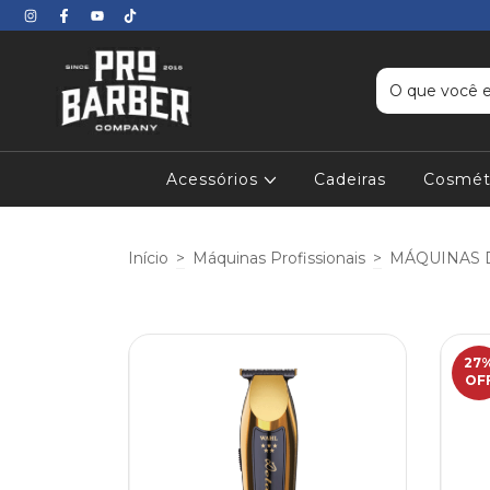
Acessórios
Cadeiras
Cosmét
Início
>
Máquinas Profissionais
>
MÁQUINAS 
27
OF