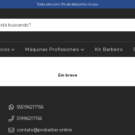
Todo site com 5% de desconto no pix
icos
Máquinas Profissionais
Kit Barbeiro
Em breve
555196217156
51996217156
contato@probarber.online