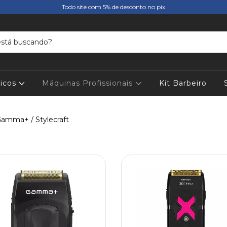
Todo site com 5% de desconto no pix
icos
Máquinas Profissionais
Kit Barbeiro
amma+ / Stylecraft