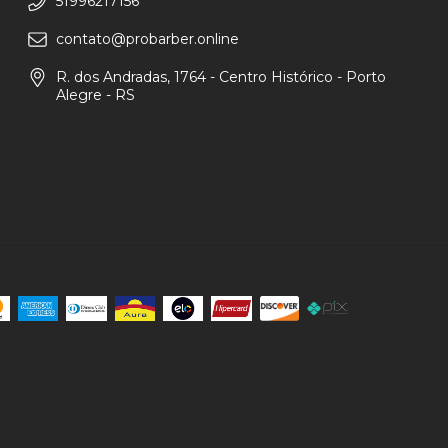
51996217156
contato@probarber.online
R. dos Andradas, 1764 - Centro Histórico - Porto
Alegre - RS