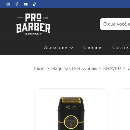
Acessórios
Cadeiras
Cosmét
Início
>
Máquinas Profissionais
>
SHAVER
>
G