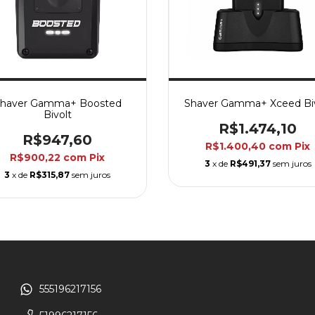
haver Gamma+ Boosted
Shaver Gamma+ Xceed Biv
Bivolt
R$1.474,10
R$947,60
R$1.400,40
com
Pix
R$900,22
com
Pix
3
x de
R$491,37
sem juros
3
x de
R$315,87
sem juros
555196217156