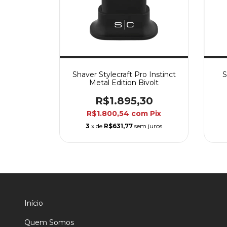
Shaver Stylecraft Pro Instinct
S
Metal Edition Bivolt
R$1.895,30
R$1.800,54
com
Pix
3
x de
R$631,77
sem juros
Início
Quem Somos