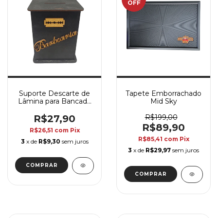
OFF
Suporte Descarte de
Tapete Emborrachado
Lâmina para Bancada
Mid Sky
MDF
R$27,90
R$199,00
R$89,90
R$26,51
com
Pix
R$85,41
com
Pix
3
x de
R$9,30
sem juros
3
x de
R$29,97
sem juros