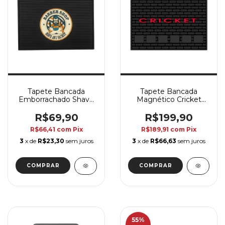
Tapete Bancada
Tapete Bancada
Emborrachado Shave
Magnético Cricket
and Haircut
49x32
R$69,90
R$199,90
R$66,41
com
Pix
R$189,91
com
Pix
3
x de
R$23,30
sem juros
3
x de
R$66,63
sem juros
55
%