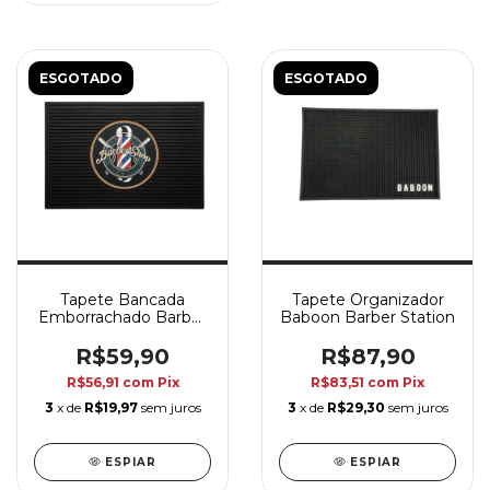
ESGOTADO
ESGOTADO
Tapete Bancada
Tapete Organizador
Emborrachado Barber
Baboon Barber Station
Pole
R$59,90
R$87,90
R$56,91
com
Pix
R$83,51
com
Pix
3
x de
R$19,97
sem juros
3
x de
R$29,30
sem juros
ESPIAR
ESPIAR