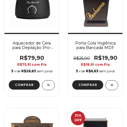
Aquecedor de Cera
Porta Gola Higiênica
para Depilação Pro-
para Bancada MDF
Wax100
R$79,90
R$19,90
R$25,00
R$75,91
com
Pix
R$18,91
com
Pix
3
x de
R$26,63
sem juros
3
x de
R$6,63
sem juros
31
%
OFF