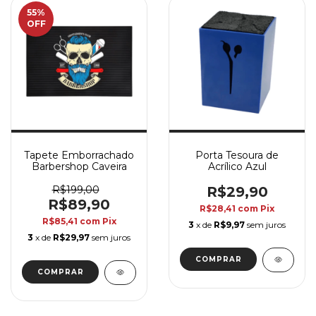
55
%
OFF
Tapete Emborrachado
Porta Tesoura de
Barbershop Caveira
Acrílico Azul
R$199,00
R$29,90
R$89,90
R$28,41
com
Pix
R$85,41
com
Pix
3
x de
R$9,97
sem juros
3
x de
R$29,97
sem juros