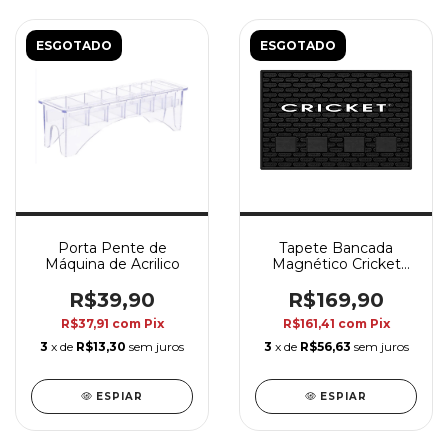
ESGOTADO
ESGOTADO
Porta Pente de
Tapete Bancada
Máquina de Acrilico
Magnético Cricket
45x30cm
R$39,90
R$169,90
R$37,91
com
Pix
R$161,41
com
Pix
3
x de
R$13,30
sem juros
3
x de
R$56,63
sem juros
ESPIAR
ESPIAR